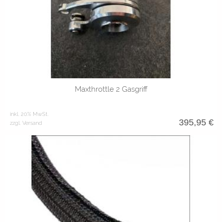
1 Zoll Lenker
22mm Lenker
Maxthrottle 2 Gasgriff
inkl. 20% MwSt.
395,95
€
zzgl. Versand