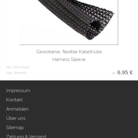
5mm
8mm
10mm
13mm
19mm
30mm
Gewobene, flexible Kabelhülle
Harness Sleeve
inkl. 20% MwSt.
6,95
€
zzgl. Versand
ab
Impressum
Kontakt
Anmelden
Über uns
Sitemap
Zahlung & Versand