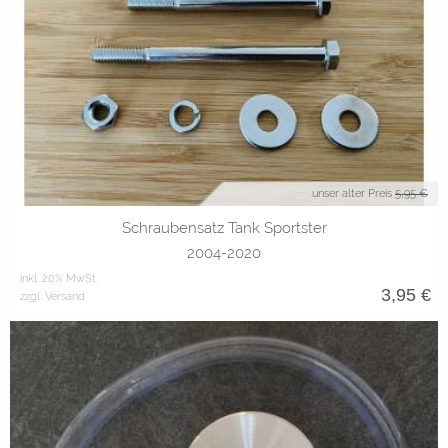
unser alter Preis
5,95 €
Schraubensatz Tank Sportster
2004-2020
inkl. 20% MwSt.
3,95
€
zzgl. Versand