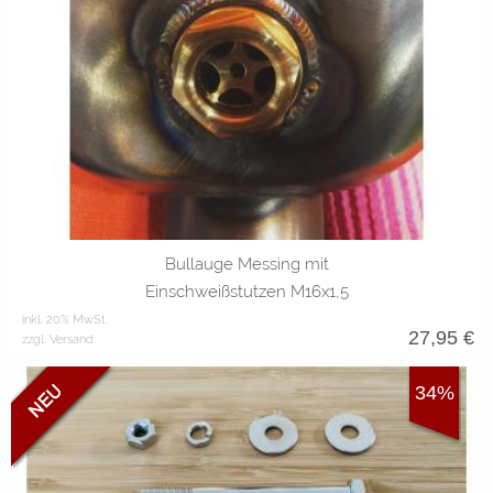
Bullauge Messing mit
Einschweißstutzen M16x1,5
inkl. 20% MwSt.
27,95
€
zzgl. Versand
34%