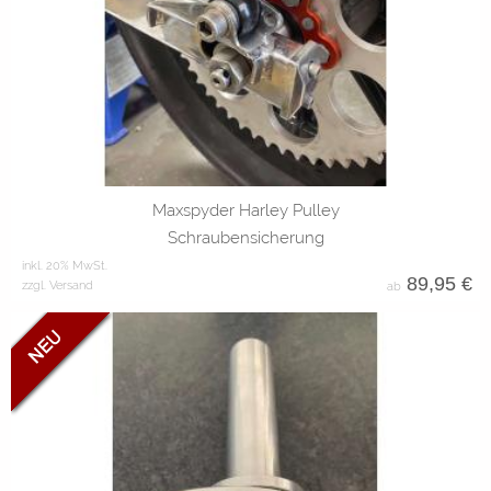
Aluminium
schwarz
Gold
rot
Maxspyder Harley Pulley
Schraubensicherung
inkl. 20% MwSt.
89,95
€
zzgl. Versand
ab