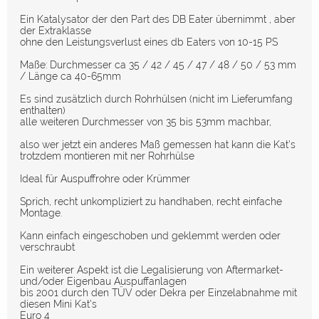
Ein Katalysator der den Part des DB Eater übernimmt , aber
der Extraklasse
ohne den Leistungsverlust eines db Eaters von 10-15 PS
Maße: Durchmesser ca 35 / 42 / 45 / 47 / 48 / 50 / 53 mm
/ Länge ca 40-65mm
Es sind zusätzlich durch Rohrhülsen (nicht im Lieferumfang
enthalten)
alle weiteren Durchmesser von 35 bis 53mm machbar,
also wer jetzt ein anderes Maß gemessen hat kann die Kat's
trotzdem montieren mit ner Rohrhülse
Ideal für Auspuffrohre oder Krümmer
Sprich, recht unkompliziert zu handhaben, recht einfache
Montage.
Kann einfach eingeschoben und geklemmt werden oder
verschraubt
Ein weiterer Aspekt ist die Legalisierung von Aftermarket-
und/oder Eigenbau Auspuffanlagen
bis 2001 durch den TÜV oder Dekra per Einzelabnahme mit
diesen Mini Kat's
Euro 4