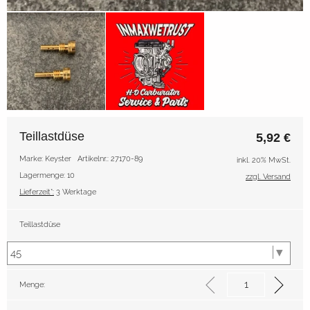
Teillastdüse
5,92
€
Marke: Keyster
Artikelnr.: 27170-89
inkl. 20% MwSt.
Lagermenge: 10
zzgl. Versand
Lieferzeit*:
3 Werktage
Teillastdüse
Menge: