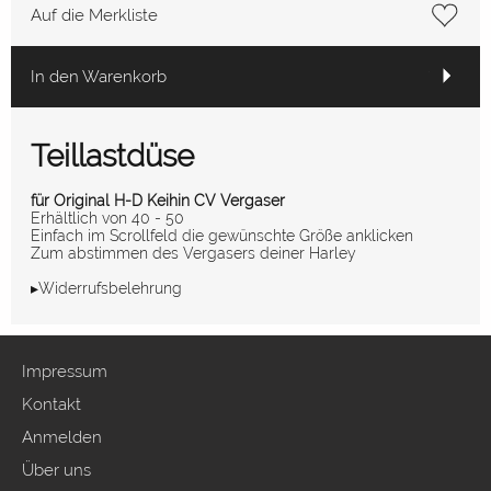
Auf die Merkliste
In den Warenkorb
Teillastdüse
für Original H-D Keihin CV Vergaser
Erhältlich von 40 - 50
Einfach im Scrollfeld die gewünschte Größe anklicken
Zum abstimmen des Vergasers deiner Harley
▸Widerrufsbelehrung
Impressum
Kontakt
Anmelden
Über uns