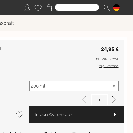
xcraft
1
24,95
€
inkl. 20% MwSt.
zzgl. Versand
In den Warenkorb