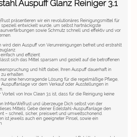
tahl Auspuff Glanz Reiniger 3.1
rust präsentieren wir ein revolutionäres Reinigungsmittel für
speziell entwickelt wurde, um selbst hartnäckigste
raunverfärbungen sowie Schmutz schnell und effektiv und vor
ernen.
wird dein Auspuff von Verunreinigungen befreit und erstrahlt
euglanz.
infach und effizient:
lässt sich das Mittel sparsam und gezielt auf die betroffenen
beanspruchung und hilft dabei, Ihren Auspuff dauerhaft in
zu erhalten.
ht nur eine hervorragende Lösung für die regelmäßige Pflege,
e Auspuffanlage vor dem Verkauf oder Ausstellungen in
n.
Vorteil von Inox Clean 3.1 ist, dass für die Reinigung keine
1 von InMaxWeTrust und überzeuge Dich selbst von der
t dieses Mittels. Gebe deiner Edelstahl-Auspuffanlage den
ent – schnell, sicher, preiswert und umweltschonend.
n ist jeweils auch ein geeigneter Pinsel, sowie ein
h