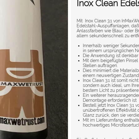
Inox Clean Edels
Mit Inox Clean 3.1 von InMaxWeT
Edelstahl-Auspuffanlagen, daß 
Anlassfarben wie Blau- oder B
allem sekundenschnell zu entf
Innerhalb weniger Sekunden 
in seinem ursprünglichen N
Die Anwendung ist denkbar e
Mit dem beigefügten Pinsel 
Stellen auftragen.
Dies minimiert die Material
einem neuwertigen Zustand 
Inox Clean 3.1 ist somit nic
sondern auch ideal, um Ihr
bestem Licht zu präsentiere
Ein weiterer herausragender 
Demontage erforderlich ist
Bestell jetzt Inox Clean 3.
unübertroffenen Effektivitä
Glanz zurück, den sie verdi
Mit im Lieferumfang enthalte
hochwertiges Microfasertuc