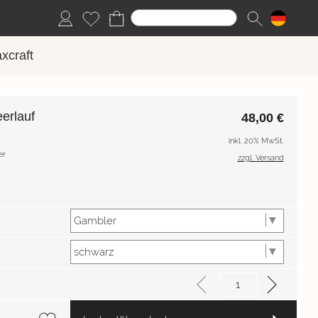
xcraft
erlauf
48,00
€
inkl. 20% MwSt.
er
zzgl. Versand