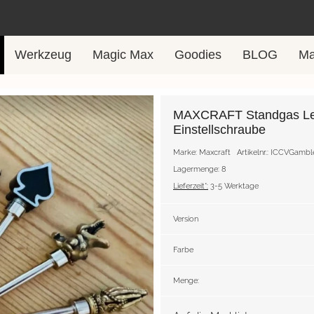
Werkzeug
Magic Max
Goodies
BLOG
Ma
MAXCRAFT Standgas Le
Einstellschraube
Marke: Maxcraft
Artikelnr.: ICCVGambl
Lagermenge: 8
Lieferzeit*:
3-5 Werktage
Version
Farbe
Menge: