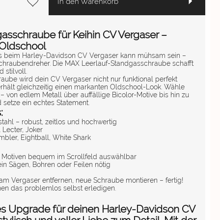
In den Warenkorb
sschraube für Keihin CV Vergaser –
Oldschool
es beim Harley-Davidson CV Vergaser kann mühsam sein –
Schraubendreher. Die MAX Leerlauf-Standgasschraube schafft
 stilvoll.
raube wird dein CV Vergaser nicht nur funktional perfekt
 erhält gleichzeitig einen markanten Oldschool-Look. Wähle
– von edlem Metall über auffällige Bicolor-Motive bis hin zu
d setze ein echtes Statement.
:
ahl – robust, zeitlos und hochwertig
 Lecter, Joker
mbler, Eightball, White Shark
 Motiven bequem im Scrollfeld auswählbar
in Sägen, Bohren oder Feilen nötig
am Vergaser entfernen, neue Schraube montieren – fertig!
en das problemlos selbst erledigen.
ines Upgrade für deinen Harley-Davidson CV