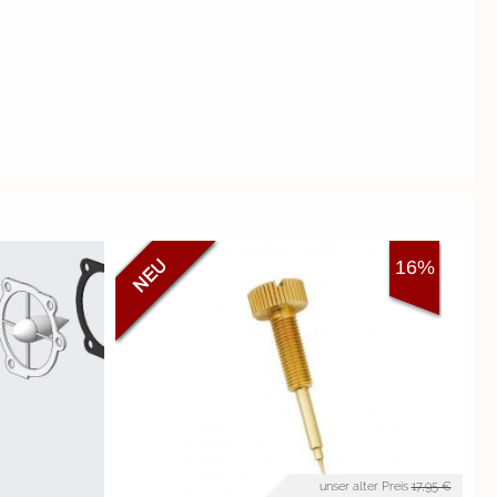
16%
unser alter Preis
17,95 €