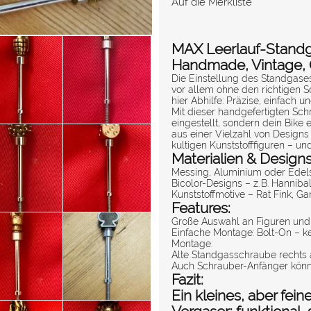
Auf die Merkliste
MAX Leerlauf-Standga
Handmade, Vintage, 
Die Einstellung des Standgas
vor allem ohne den richtigen 
hier Abhilfe: Präzise, einfach und
Mit dieser handgefertigten Sch
eingestellt, sondern dein Bike
aus einer Vielzahl von Designs 
kultigen Kunststofffiguren – un
Materialien & Designs
Messing, Aluminium oder Edelst
Bicolor-Designs – z. B. Hannibal
Kunststoffmotive – Rat Fink, Ga
Features:
Große Auswahl an Figuren und
Einfache Montage: Bolt-On – ke
Montage:
Alte Standgasschraube rechts 
Auch Schrauber-Anfänger könn
Fazit:
Ein kleines, aber fe